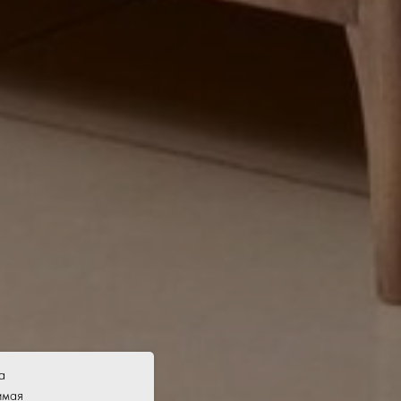
а
имая