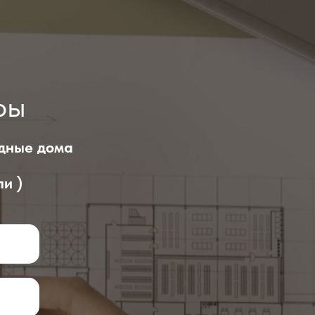
ры
одные дома
и )