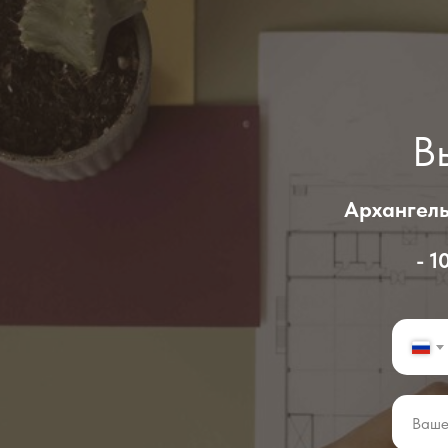
В
Архангель
- 