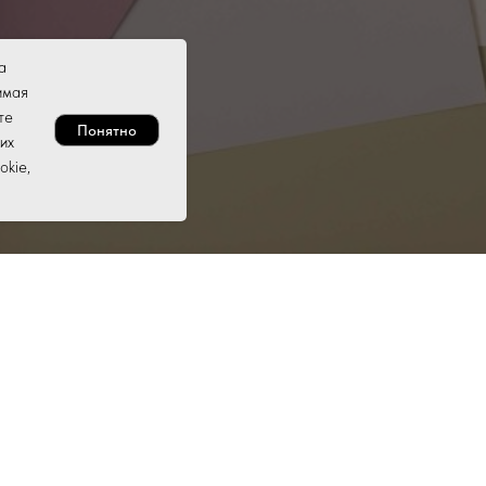
а
имая
те
Понятно
их
okie,
Отзывы
Преимущества
Статьи
Контакты
О нас
Оплата и