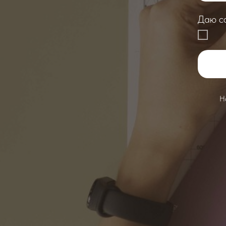
Даю со
Н