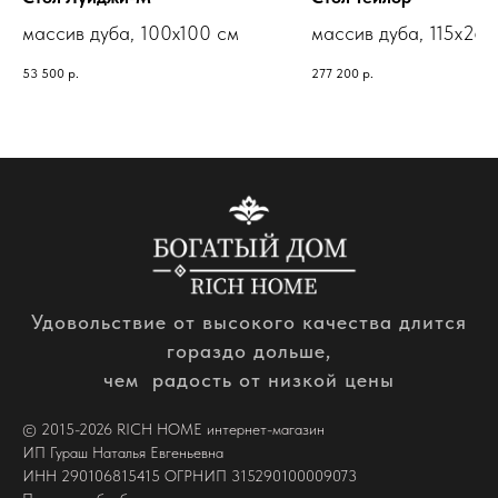
массив дуба, 100х100 см
массив дуба, 115х260
53 500
р.
277 200
р.
Удовольствие от высокого качества длится
гораздо дольше,
чем радость от низкой цены
© 2015-2026 RICH HOME интернет-магазин
ИП Гураш Наталья Евгеньевна
ИНН 290106815415 ОГРНИП 315290100009073