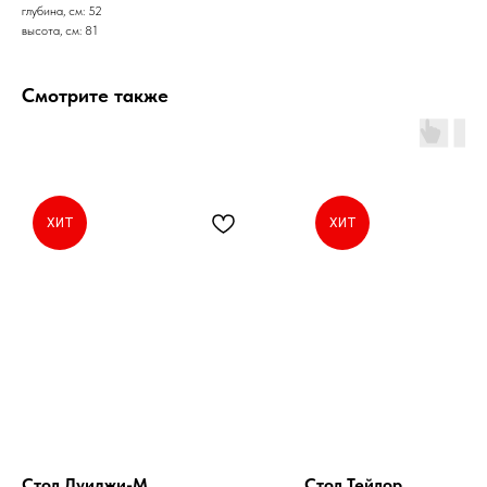
глубина, см: 52
высота, см: 81
Смотрите также
ХИТ
ХИТ
Стол Луиджи-М
Стол Тейлор