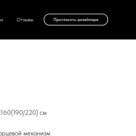
ио
Отзывы
Пригласить дизайнера
х160(190/220) см
торцевой механизм