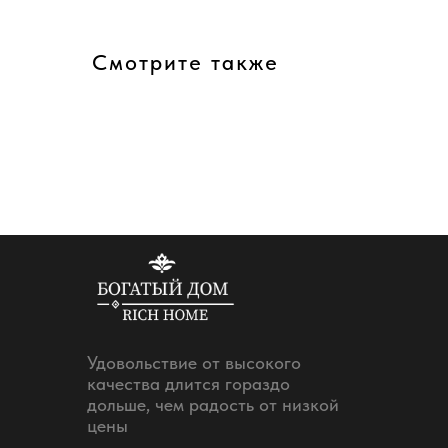
Смотрите также
Удовольствие от высокого
качества длится гораздо
дольше, чем радость от низкой
цены