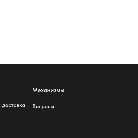
р
МЕЛОДИЯ стул
массив ясеня
38 800
р.
Механизмы
 доставка
Вопросы