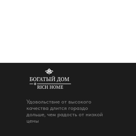
Стул Баджо
массив бука
26 850
р.
Удовольствие от высокого
качества длится гораздо
дольше, чем радость от низкой
цены