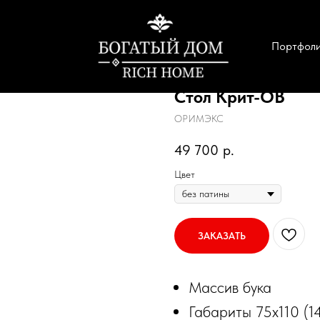
Портфол
Стол Крит-ОВ
ОРИМЭКС
49 700
р.
Цвет
ЗАКАЗАТЬ
Массив бука
Габариты 75х110 (1