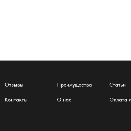
Стул Марио
Стул Дака
массив бука
массив бука
16 100
р.
13 050
р.
Отзывы
Преимущества
Статьи
Контакты
О нас
Оплата и