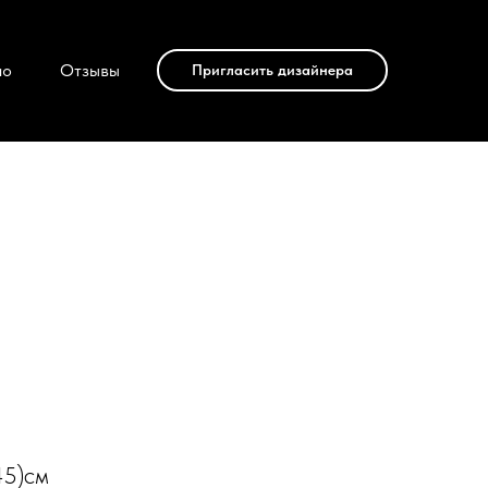
ио
Отзывы
Пригласить дизайнера
45)см