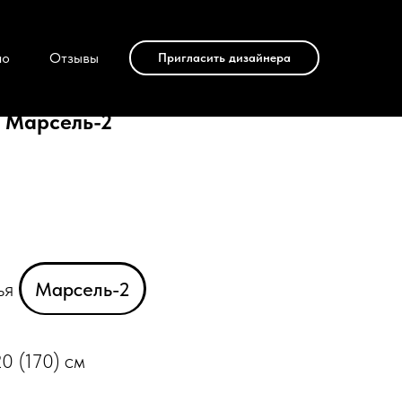
ио
Отзывы
Пригласить дизайнера
я Марсель-2
лья
Марсель-2
0 (170) см