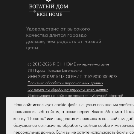
Удовольствие от высокого
качества длится гораздо
дольше, чем радость от низкой
цены
© 2015-2026 RICH HOME интернет-магазин
ИП Гураш Наталья Евгеньевна
ИНН 290106815415 ОГРНИП 315290100009073
Политика обработки персональных данных
Согласие на обработку персональных данных
Информация на сайте не является публичной офертой
Наш сайт использует cookie-файлы с целью повышения удобств
Создание и продвижение сайта
NG Marketing
пользования веб-сайтом, а также сервис Яндекс.Метрика. Наж
кнопку "Понятно" или продолжая использовать наш сайт, вы даё
безусловное согласие на обработку файлов cookie и метрическ
персональных данных. Если вы не хотите использовать файлы co