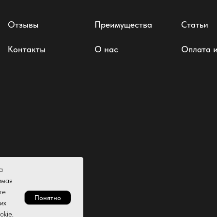
Отзывы
Преимущества
Статьи
Контакты
О нас
Оплата и
а
имая
те
Понятно
их
okie,