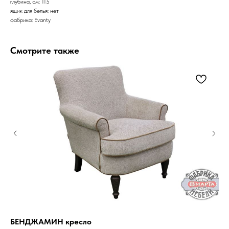
глубина, см: 115
ящик для белья: нет
фабрика: Evanty
Смотрите также
БЕНДЖАМИН кресло
ТО