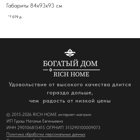
Габариты 84х93х93 см
Га
117 079
р.
187
Удовольствие от высокого качества длится
гораздо дольше,
чем радость от низкой цены
© 2015-2026 RICH HOME интернет-магазин
ИП Гураш Наталья Евгеньевна
ИНН 290106815415 ОГРНИП 315290100009073
Политика обработки персональных данных