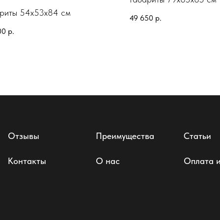
риты 54х53х84 см
49 650
р.
00
р.
Отзывы
Преимущества
Статьи
Контакты
О нас
Оплата и