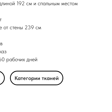
длиной 192 см и спальным местом
т
е от стены 239 см
в
каз
60 рабочих дней
а
Категории тканей