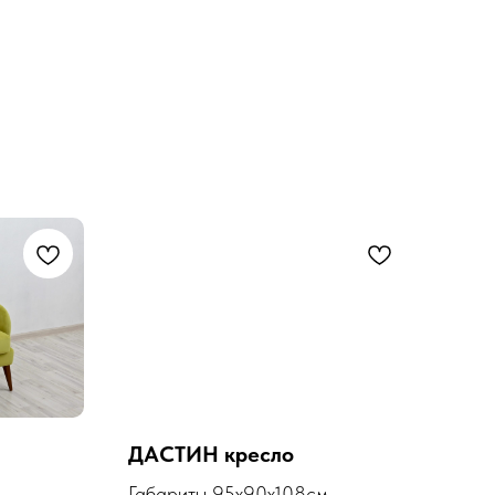
ДАСТИН кресло
ЛОТ
см
Габариты 95х90х108см