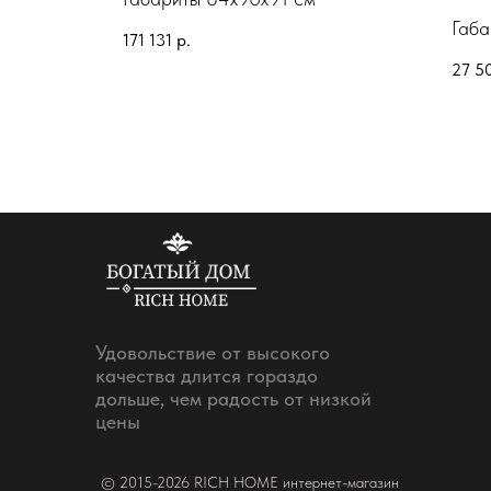
*95 см
Габа
171 131
р.
27 5
Удовольствие от высокого
качества длится гораздо
дольше, чем радость от низкой
цены
© 2015-2026 RICH HOME интернет-магазин