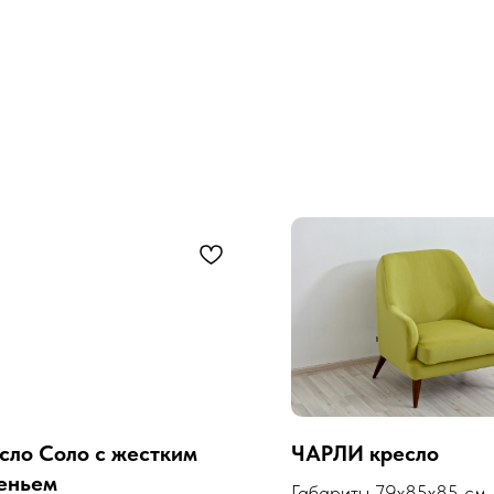
сло Соло с жестким
ЧАРЛИ кресло
еньем
Габариты 79х85х85 см