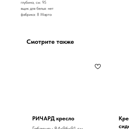
глубина, см: 95
ящик для белья: нет
фабрика: 8 Марта
Смотрите также
К
РИЧАРД кресло
Кре
л)
сид
Габариты 84х96х91 см