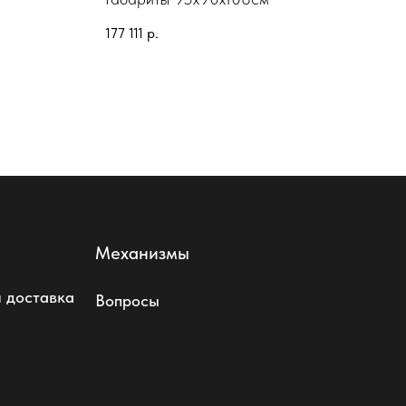
Габ
177 111
р.
137 
Механизмы
 доставка
Вопросы