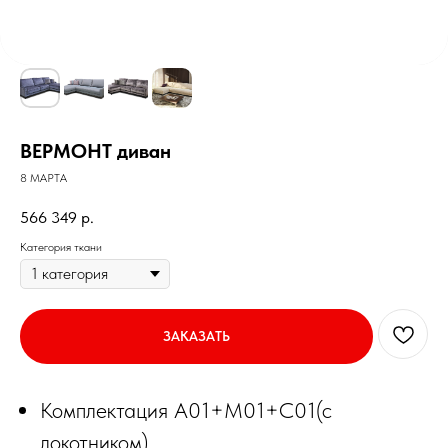
ВЕРМОНТ диван
8 МАРТА
566 349
р.
Категория ткани
ЗАКАЗАТЬ
Комплектация А01+М01+С01(с
локотником)