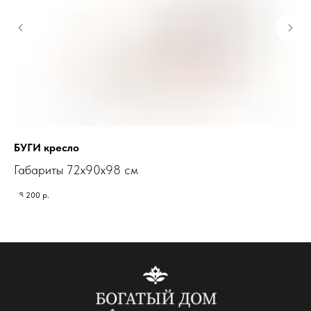
БУГИ кресло
ЛО
Габариты 72х90х98 см
Га
38 200
р.
137