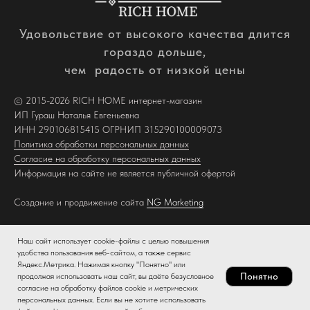
Удовольствие от высокого качества длится
гораздо дольше,
чем радость от низкой цены
© 2015-2026 RICH HOME интернет-магазин
ИП Гураш Наталья Евгеньевна
ИНН 290106815415 ОГРНИП 315290100009073
Политика обработки персональных данных
Согласие на обработку персональных данных
Информация на сайте не является публичной офертой
Создание и продвижение сайта
NG Marketing
Наш сайт использует cookie-файлы с целью повышения
удобства пользования веб-сайтом, а также сервис
Яндекс.Метрика. Нажимая кнопку "Понятно" или
Понятно
продолжая использовать наш сайт, вы даёте безусловное
согласие на обработку файлов cookie и метрических
персональных данных. Если вы не хотите использовать