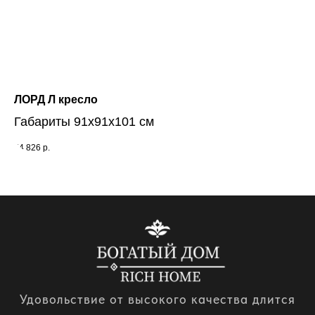
ЛОРД Л кресло
М
Габариты 91х91х101 см
Га
74 826
р.
38 
Удовольствие от высокого качества длится