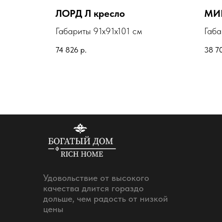
ЛОРД Л кресло
МИШ
Габариты 91х91х101 см
Габа
74 826
р.
38 7
Удовольствие от высокого
качества длится гораздо
дольше, чем радость от низкой
цены