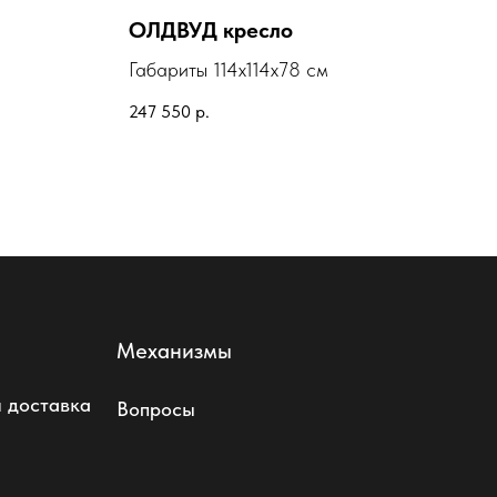
ОЛДВУД кресло
СЕ
м
Габариты 114х114х78 см
Габ
247 550
р.
207 
Механизмы
 доставка
Вопросы