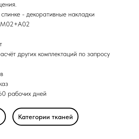
щения.
 спинке - декоративные накладки
1+М02+А02
т
асчёт других комплектаций по запросу
в
каз
60 рабочих дней
а
Категории тканей