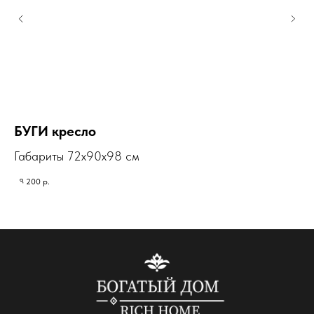
БУГИ кресло
Д
Габариты 72х90х98 см
Га
38 200
р.
177 